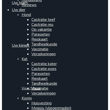
Rondleiding
Uw team
Reviews
Uw dier
Hond
Castratie teef
Castratie reu
Op vakantie
Parasieten
Reiskaart
Tandheelkunde
Uw kliniek
Vaccinatie
Verzekeringen
Kat
Castratie kater
Castratie poes
Parasieten
Reiskaart
Tandheelkunde
Vaccinatie
Visie / Missie
Verzekeringen
Konijn
Huisvesting
Myiasis (vliegenmaden)