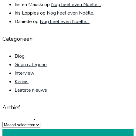
Iris en Mauski
op
Nog heel even Noëlle…
Iris Loppies
op
Nog heel even Noëlle…
Uw dier
Danielle
op
Nog heel even Noëlle…
Categorieën
Blog
Geen categorie
Hond
Interview
Kennis
Laatste nieuws
Archief
Castratie teef
Archief