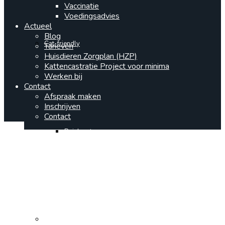
Vaccinatie
Voedingsadvies
Actueel
Blog
Cat-friendly
Tarieven
Huisdieren Zorgplan (HZP)
Kattencastratie Project voor minima
Werken bij
Contact
Afspraak maken
Inschrijven
Contact
Reiskaart
In huis mogelijkheden