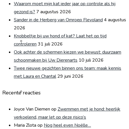
Waarom moet mijn kat ieder jaar op controle als hij
gezond is?
7 augustus 2026
Sander in de Herberg van Omroep Flevoland
4 augustus
2026
Knobbeltje bij uw hond of kat? Laat het op tijd
Rondleiding
controleren
31 juli 2026
Ook achter de schermen kiezen we bewust: duurzaam
schoonmaken bij Uw Dierenarts
10 juli 2026
Twee nieuwe gezichten binnen ons team: maak kennis
met Laura en Chantal
29 juni 2026
Reviews
Recente reacties
Joyce Van Diemen
op
Zwemmen met je hond: heerlijk
verkoelend, maar let op deze risico’s
Maria Zlota
op
Nog heel even Noëlle…