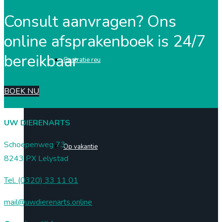
Consult aanvragen? Ons
online afsprakenboek is 24/7
bereikbaar
Castratie reu
BOEK NU
UW DIERENARTS
Schoepenweg 73
Op vakantie
8243 PX Lelystad
Tel. (0320) 33 11 01
mail@uwdierenarts.online