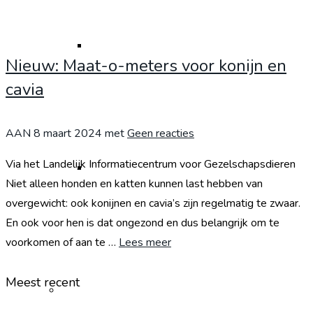
Medicatie retourneren
Nieuw: Maat-o-meters voor konijn en
cavia
AAN
8 maart 2024
met
Geen reacties
Via het Landelijk Informatiecentrum voor Gezelschapsdieren
Medicatie bij chronische aandoeningen
Niet alleen honden en katten kunnen last hebben van
overgewicht: ook konijnen en cavia’s zijn regelmatig te zwaar.
En ook voor hen is dat ongezond en dus belangrijk om te
voorkomen of aan te …
Lees meer
Meest recent
Dierenarts in de Herberg