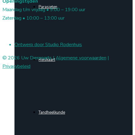
Openingstijden
Parasieten
Maandag t/m vrijdag • 9:00 – 19:00 uur
Zaterdag • 10:00 – 13:00 uur
Ontwerp door Studio Rodenhuis
© 2026 Uw Dierenarts |
Algemene voorwaarden
|
Reiskaart
Privacybeleid
Tandheelkunde