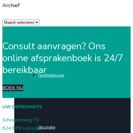
Archief
Archief
Reiskaart
Consult aanvragen? Ons
online afsprakenboek is 24/7
bereikbaar
Tandheelkunde
BOEK NU
UW DIERENARTS
Schoepenweg 73
Vaccinatie
8243 PX Lelystad