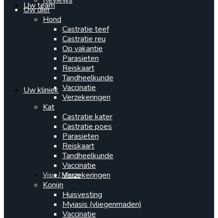
Reviews
Uw team
Uw dier
Hond
Castratie teef
Castratie reu
Op vakantie
Parasieten
Reiskaart
Tandheelkunde
Vaccinatie
Uw kliniek
Verzekeringen
Kat
Castratie kater
Castratie poes
Parasieten
Reiskaart
Tandheelkunde
Vaccinatie
Verzekeringen
Visie / Missie
Konijn
Huisvesting
Myiasis (vliegenmaden)
Vaccinatie