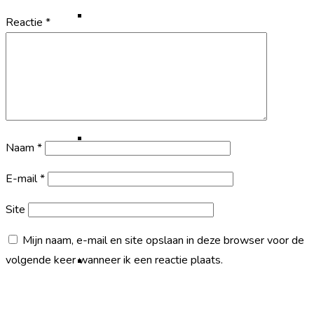
Reiskaart
Reactie
*
Tandheelkunde
Naam
*
E-mail
*
Site
Mijn naam, e-mail en site opslaan in deze browser voor de
volgende keer wanneer ik een reactie plaats.
Vaccinatie