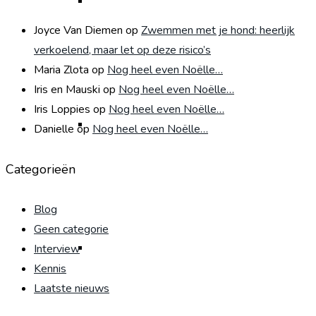
Castratie kater
Joyce Van Diemen
op
Zwemmen met je hond: heerlijk
verkoelend, maar let op deze risico’s
Maria Zlota
op
Nog heel even Noëlle…
Iris en Mauski
op
Nog heel even Noëlle…
Iris Loppies
op
Nog heel even Noëlle…
Castratie poes
Danielle
op
Nog heel even Noëlle…
Categorieën
Blog
Geen categorie
Interview
Parasieten
Kennis
Laatste nieuws